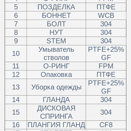
5
ПОЗДЕЛКА
ПТФЕ
6
БОННЕТ
WCB
7
БОЛТ
304
8
НУТ
304
9
STEM
304
Умыватель
PTFE+25%
10
стволов
GF
11
О-РИНГ
FPM
12
Опаковка
ПТФЕ
PTFE+25%
13
Уборка одежды
GF
14
ГЛАНДА
304
ДИСКОВАЯ
15
304
СПРИНГА
16
ПЛАНГИЯ ГЛАНД
CF8