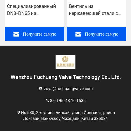
Специализированный
Вентиль из
DN8-DN65 из
нержавеющей стали с
нержавеющей стали CF8
нормальной
CF8m конец нити L / T
температурой с нитями
порт трехсторонний
NPT Bsp BSPT
Получите самую
Получите самую
шаровой клапан
лучшую цену
лучшую цену
Wenzhou Fuchuang Valve Technology Co., Ltd.
zoya@fuchuangvalve.com
86-195-4876-1535
No 580, 2-я улица Бинхай, улица Йонгсинг, район
Лонгван, Вэньчжоу, Чжэцзян, Китай 325024