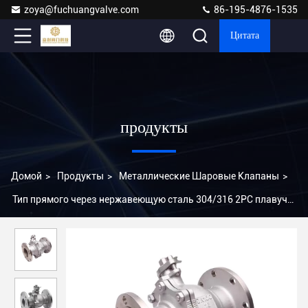
zoya@fuchuangvalve.com
86-195-4876-1535
Цитата
продукты
Домой
>
Продукты
>
Металлические Шаровые Клапаны
>
Тип прямого через нержавеющую сталь 304/316 2PC плавучий
фланцевый шаровой клапан ASME DIN JIS