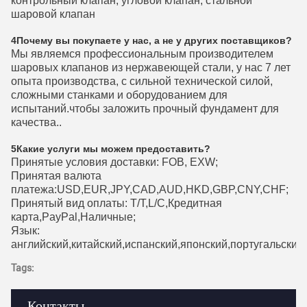
контрольный клапан, угловой клапан, стальной
шаровой клапан
4Почему вы покупаете у нас, а не у других поставщиков?
Мы являемся профессиональным производителем
шаровых клапанов из нержавеющей стали, у нас 7 лет
опыта производства, с сильной технической силой,
сложными станками и оборудованием для
испытаний.чтобы заложить прочный фундамент для
качества..
5Какие услуги мы можем предоставить?
Принятые условия доставки: FOB, EXW;
Принятая валюта
платежа:USD,EUR,JPY,CAD,AUD,HKD,GBP,CNY,CHF;
Принятый вид оплаты: T/T,L/C,Кредитная
карта,PayPal,Наличные;
Язык:
английский,китайский,испанский,японский,португальский
Tags:
Контакты