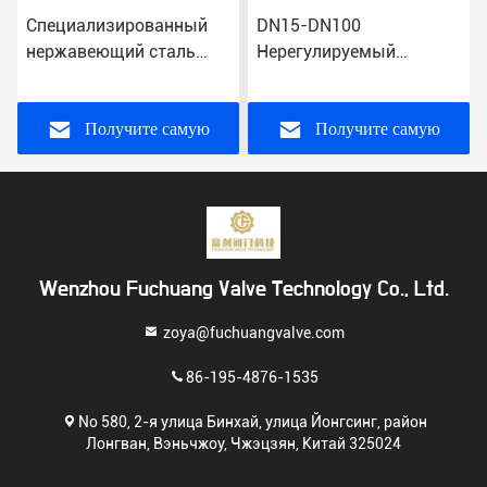
Специализированный
DN15-DN100
нержавеющий сталь
Нерегулируемый
плавучий шаровой
плавучий клапан для
клапан для резервуара
нормальной
с водой OEM Oed
температуры 304 316 из
Получите самую
Получите самую
нержавеющей стали
лучшую цену
лучшую цену
Wenzhou Fuchuang Valve Technology Co., Ltd.
zoya@fuchuangvalve.com
86-195-4876-1535
No 580, 2-я улица Бинхай, улица Йонгсинг, район
Лонгван, Вэньчжоу, Чжэцзян, Китай 325024