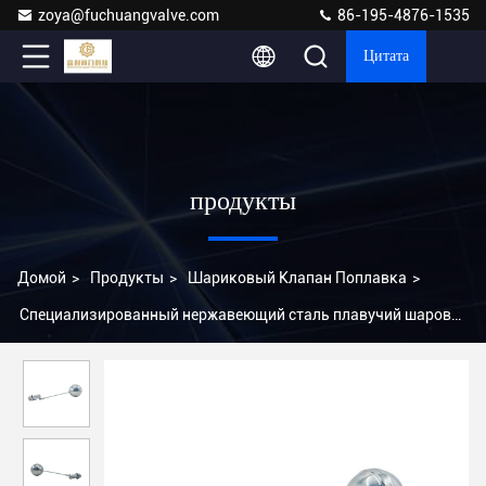
zoya@fuchuangvalve.com
86-195-4876-1535
Цитата
продукты
Домой
>
Продукты
>
Шариковый Клапан Поплавка
>
Специализированный нержавеющий сталь плавучий шаровой
клапан для резервуара с водой OEM Oed