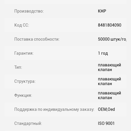
Производство:
КНР
Код СС:
8481804090
Поставка способности:
50000 штук/год
Гарантия:
1 год
плавающий
Тип:
клапан
плавающий
Структура:
клапан
плавающий
Функция:
клапан
Поддержка по индивидуальному заказу:
OEM,Oed
Стандартный:
ISO 9001