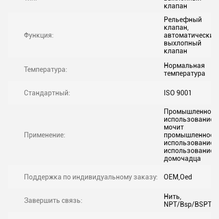
клапан
Рельефный
клапан,
Функция:
автоматический
выхлопный
клапан
Нормальная
Температура:
температура
Стандартный:
ISO 9001
Промышленное
использование,
мочит
Применение:
промышленное
использование,
использование
домочадца
Поддержка по индивидуальному заказу:
OEM,Oed
Нить,
Завершить связь:
NPT/Bsp/BSPT