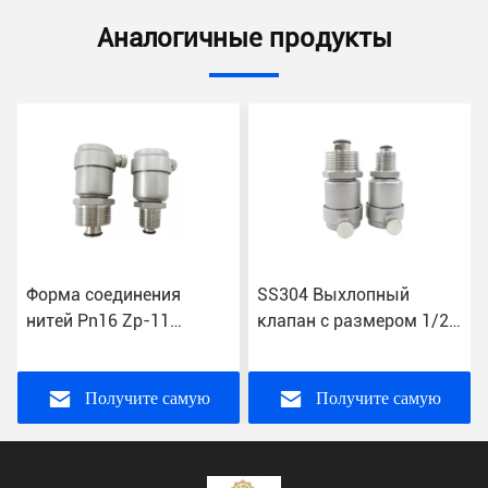
Аналогичные продукты
SS304 Выхлопный
Инвестиционное литье
клапан с размером 1/2
CF8 одноколесный
й
"-1" дюйма нормальной
автоматический
д
температуры ISO 9001
вентилятор с
настраиваемыми
Получите самую
Получите самую
спецификациями
лучшую цену
лучшую цену