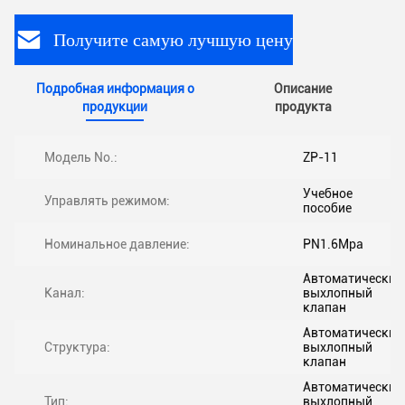
Получите самую лучшую цену
Подробная информация о
Описание
продукции
продукта
Модель No.:
ZP-11
Учебное
Управлять режимом:
пособие
Номинальное давление:
PN1.6Mpa
Автоматический
Канал:
выхлопный
клапан
Автоматический
Структура:
выхлопный
клапан
Автоматический
Тип:
выхлопный