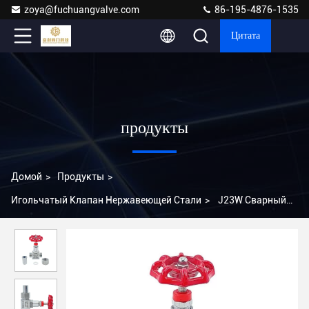
zoya@fuchuangvalve.com
86-195-4876-1535
Цитата
продукты
Домой
>
Продукты
>
Игольчатый Клапан Нержавеющей Стали
>
J23W Сварный
игольный клапан из нержавеющей стали с ручной
эксплуатацией и настройкой