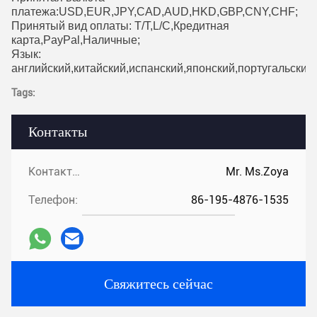
платежа:USD,EUR,JPY,CAD,AUD,HKD,GBP,CNY,CHF;
Принятый вид оплаты: T/T,L/C,Кредитная
карта,PayPal,Наличные;
Язык:
английский,китайский,испанский,японский,португальский
Tags:
Контакты
Контакты:
Mr. Ms.Zoya
Телефон:
86-195-4876-1535
Свяжитесь сейчас