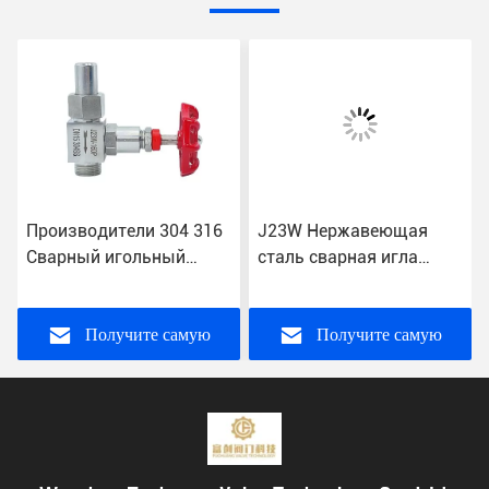
Производители 304 316
J23W Нержавеющая
Сварный игольный
сталь сварная игла
клапан из нержавеющей
клапан односторонняя
стали для стандартных
функция обход клапана
применений
ручка цвет красный
Получите самую
Получите самую
лучшую цену
лучшую цену