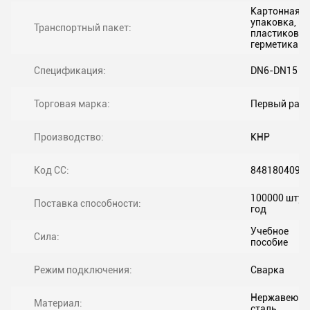
Картонная
упаковка,
Транспортный пакет:
пластиковая
герметика
Спецификация:
DN6-DN15
Торговая марка:
Первый раз
Производство:
КНР
Код СС:
8481804090
100000 штук
Поставка способности:
год
Учебное
Сила:
пособие
Режим подключения:
Сварка
Нержавеющ
Материал:
сталь