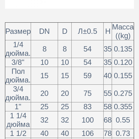
Масса
Размер
DN
D
Л±0.5
H
((kg)
1/4
8
8
54
35
0.135
дюйма.
3/8"
10
10
54
35
0.120
Пол
15
15
59
40
0.155
дюйма.
3/4
20
20
75
55
0.275
дюйма.
1"
25
25
83
58
0.355
1 1/4
32
32
100
68
0.55
дюйма
1 1/2
40
40
106
78
0.73