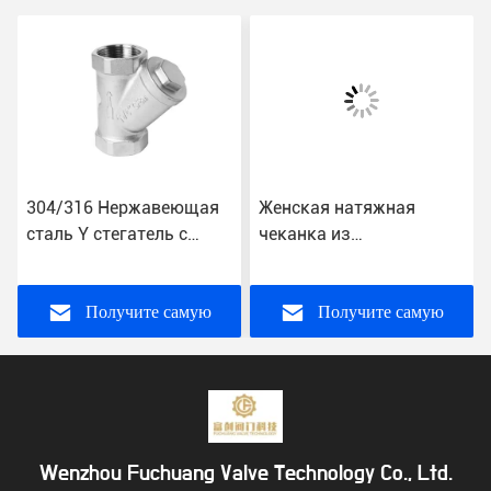
304/316 Нержавеющая
Женская натяжная
сталь Y стегатель с
чеканка из
нитью конечный
нержавеющей стали Y-
водяной клапан полная
типа с конечным
конструкция отверстия
соединением
Получите самую
Получите самую
NPT/BSPP/BSPT
лучшую цену
лучшую цену
Wenzhou Fuchuang Valve Technology Co., Ltd.