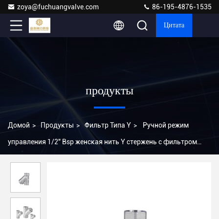
zoya@fuchuangvalve.com
86-195-4876-1535
Цитата
продукты
Домой
>
Продукты
>
Фильтр Типа Y
>
Ручной режим
управления 1/2" Bsp женская нить Y стержень с фильтром
SS304 и прочный