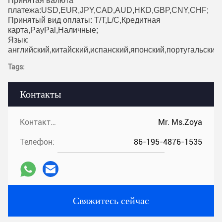
Принятая валюта
платежа:USD,EUR,JPY,CAD,AUD,HKD,GBP,CNY,CHF;
Принятый вид оплаты: T/T,L/C,Кредитная
карта,PayPal,Наличные;
Язык:
английский,китайский,испанский,японский,португальский
Tags:
Контакты
Контакты:
Mr. Ms.Zoya
Телефон:
86-195-4876-1535
Свяжитесь сейчас