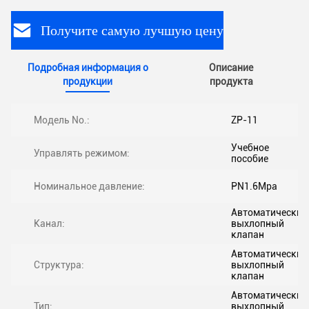
Получите самую лучшую цену
Подробная информация о
Описание
продукции
продукта
Модель No.:
ZP-11
Учебное
Управлять режимом:
пособие
Номинальное давление:
PN1.6Mpa
Автоматический
Канал:
выхлопный
клапан
Автоматический
Структура:
выхлопный
клапан
Автоматический
Тип:
выхлопный