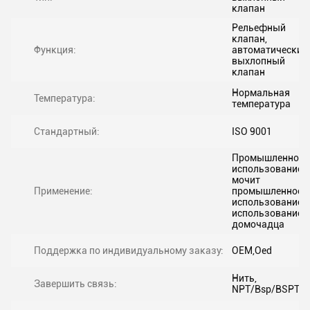
клапан
Рельефный
клапан,
Функция:
автоматический
выхлопный
клапан
Нормальная
Температура:
температура
Стандартный:
ISO 9001
Промышленное
использование,
мочит
Применение:
промышленное
использование,
использование
домочадца
Поддержка по индивидуальному заказу:
OEM,Oed
Нить,
Завершить связь:
NPT/Bsp/BSPT