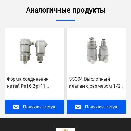
Аналогичные продукты
SS304 Выхлопный
Инвестиционное литье
клапан с размером 1/2
CF8 одноколесный
й
"-1" дюйма нормальной
автоматический
д
температуры ISO 9001
вентилятор с
настраиваемыми
Получите самую
Получите самую
спецификациями
лучшую цену
лучшую цену