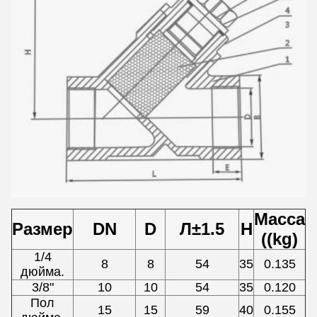
Масса
Размер
DN
D
Л±1.5
H
((kg)
1/4
8
8
54
35
0.135
дюйма.
3/8"
10
10
54
35
0.120
Пол
15
15
59
40
0.155