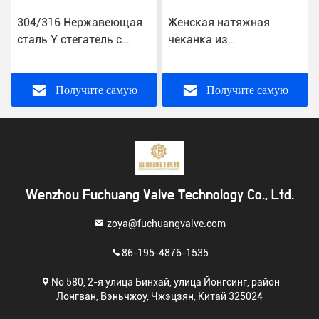
304/316 Нержавеющая
Женская натяжная
сталь Y стегатель с
чеканка из
нитью конечный
нержавеющей стали Y-
водяной клапан полная
типа с конечным
конструкция отверстия
соединением
Получите самую
Получите самую
NPT/BSPP/BSPT
лучшую цену
лучшую цену
Wenzhou Fuchuang Valve Technology Co., Ltd.
zoya@fuchuangvalve.com
86-195-4876-1535
No 580, 2-я улица Бинхай, улица Йонгсинг, район
Лонгван, Вэньчжоу, Чжэцзян, Китай 325024